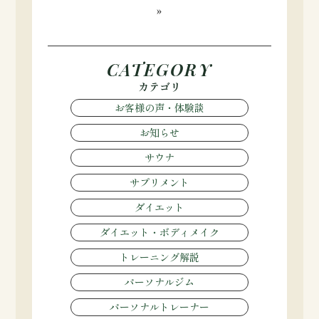
»
CATEGORY
カテゴリ
お客様の声・体験談
お知らせ
サウナ
サプリメント
ダイエット
ダイエット・ボディメイク
トレーニング解説
パーソナルジム
パーソナルトレーナー