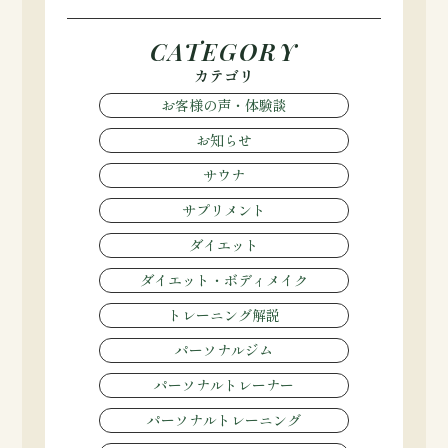
CATEGORY
カテゴリ
お客様の声・体験談
お知らせ
サウナ
サプリメント
ダイエット
ダイエット・ボディメイク
トレーニング解説
パーソナルジム
パーソナルトレーナー
パーソナルトレーニング