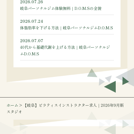
2026.07.26
岐阜パーソナルジム体験無料｜D.O.M.Sの全貌
2026.07.24
体脂肪率を下げる方法｜岐阜パーソナルジムD.O.M.S
2026.07.07
40代から基礎代謝を上げる方法｜岐阜パーソナルジ
ムD.O.M.S
ホーム
> 【岐阜】ピラティスインストラクター求人｜2026年9月新
スタジオ