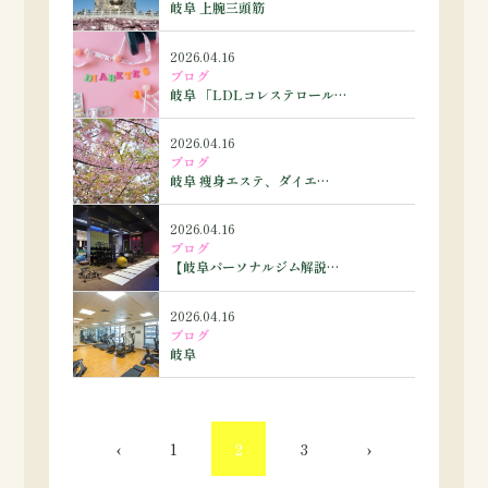
岐阜 上腕三頭筋
2026.04.16
ブログ
岐阜 「LDLコレステロール…
2026.04.16
ブログ
岐阜 痩身エステ、ダイエ…
2026.04.16
ブログ
【岐阜パーソナルジム解説…
2026.04.16
ブログ
岐阜
‹
1
2
3
›