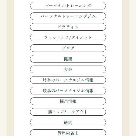
パーソナルトレーニング
パーソナルトレーニングジム
ピラティス
フィットネス/ダイエット
ブログ
健康
大会
岐阜のパーソナルジム情報
岐阜のパーソナルジム情報
採用情報
筋トレ/ワークアウト
筋肉
管理栄養士