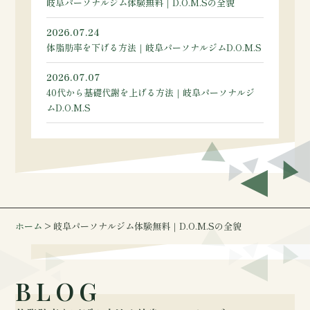
岐阜パーソナルジム体験無料｜D.O.M.Sの全貌
2026.07.24
体脂肪率を下げる方法｜岐阜パーソナルジムD.O.M.S
2026.07.07
40代から基礎代謝を上げる方法｜岐阜パーソナルジ
ムD.O.M.S
ホーム
> 岐阜パーソナルジム体験無料｜D.O.M.Sの全貌
BLOG