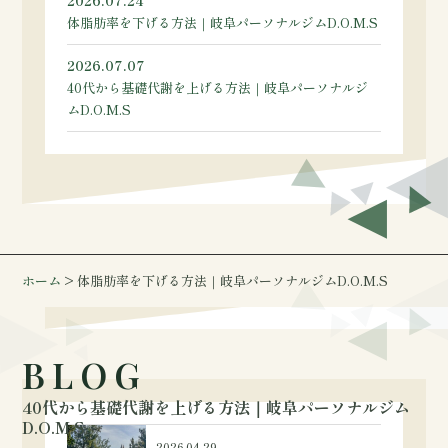
2026.07.24
体脂肪率を下げる方法｜岐阜パーソナルジムD.O.M.S
2026.07.07
40代から基礎代謝を上げる方法｜岐阜パーソナルジ
ムD.O.M.S
ホーム
> 体脂肪率を下げる方法｜岐阜パーソナルジムD.O.M.S
BLOG
40代から基礎代謝を上げる方法｜岐阜パーソナルジム
D.O.M.S
2026.04.29