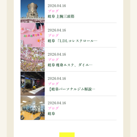
2026.04.16
ブログ
岐阜 上腕三頭筋
2026.04.16
ブログ
岐阜 「LDLコレステロール…
2026.04.16
ブログ
岐阜 痩身エステ、ダイエ…
2026.04.16
ブログ
【岐阜パーソナルジム解説…
2026.04.16
ブログ
岐阜