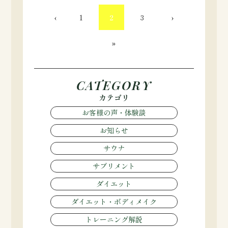
‹
1
2
3
›
»
CATEGORY
カテゴリ
お客様の声・体験談
お知らせ
サウナ
サプリメント
ダイエット
ダイエット・ボディメイク
トレーニング解説