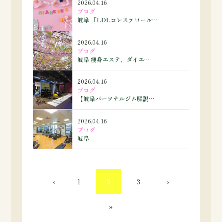
2026.04.16
ブログ
岐阜 「LDLコレステロール…
2026.04.16
ブログ
岐阜 痩身エステ、ダイエ…
2026.04.16
ブログ
【岐阜パーソナルジム解説…
2026.04.16
ブログ
岐阜
‹
1
2
3
›
»