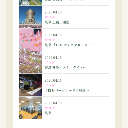
2026.04.16
ブログ
岐阜 上腕三頭筋
2026.04.16
ブログ
岐阜 「LDLコレステロール…
2026.04.16
ブログ
岐阜 痩身エステ、ダイエ…
2026.04.16
ブログ
【岐阜パーソナルジム解説…
2026.04.16
ブログ
岐阜