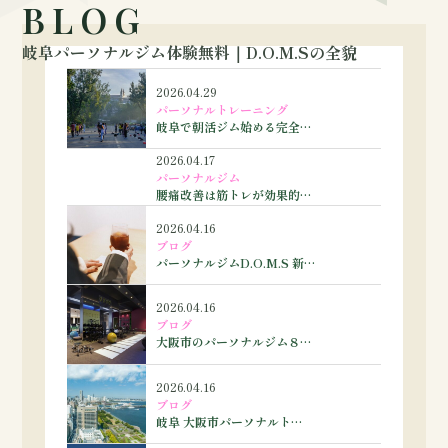
BLOG
岐阜パーソナルジム体験無料｜D.O.M.Sの全貌
2026.04.29
パーソナルトレーニング
岐阜で朝活ジム始める完全…
2026.04.17
パーソナルジム
腰痛改善は筋トレが効果的…
2026.04.16
ブログ
パーソナルジムD.O.M.S 新…
2026.04.16
ブログ
大阪市のパーソナルジム８…
2026.04.16
ブログ
岐阜 大阪市パーソナルト…