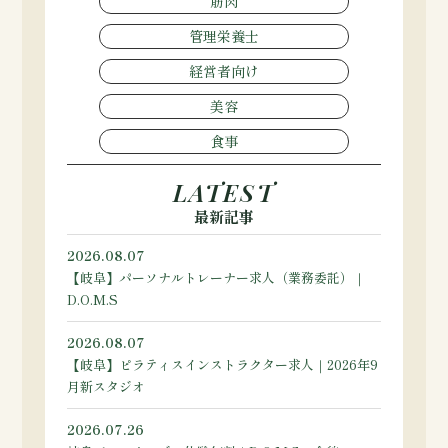
筋肉
管理栄養士
経営者向け
美容
食事
LATEST
最新記事
2026.08.07
【岐阜】パーソナルトレーナー求人（業務委託）｜
D.O.M.S
2026.08.07
【岐阜】ピラティスインストラクター求人｜2026年9
月新スタジオ
2026.07.26