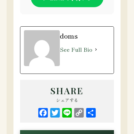
doms
See Full Bio
SHARE
シェアする
Facebook
Twitter
Line
Copy
共
Link
有