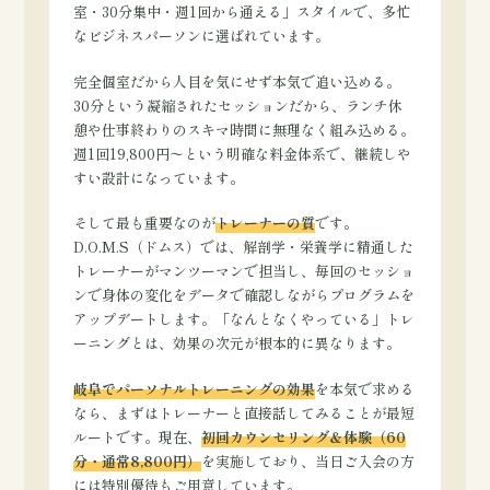
室・30分集中・週1回から通える」スタイルで、多忙
なビジネスパーソンに選ばれています。
完全個室だから人目を気にせず本気で追い込める。
30分という凝縮されたセッションだから、ランチ休
憩や仕事終わりのスキマ時間に無理なく組み込める。
週1回19,800円〜という明確な料金体系で、継続しや
すい設計になっています。
そして最も重要なのが
トレーナーの質
です。
D.O.M.S（ドムス）では、解剖学・栄養学に精通した
トレーナーがマンツーマンで担当し、毎回のセッショ
ンで身体の変化をデータで確認しながらプログラムを
アップデートします。「なんとなくやっている」トレ
ーニングとは、効果の次元が根本的に異なります。
岐阜でパーソナルトレーニングの効果
を本気で求める
なら、まずはトレーナーと直接話してみることが最短
ルートです。現在、
初回カウンセリング＆体験（60
分・通常8,800円）
を実施しており、当日ご入会の方
には特別優待もご用意しています。