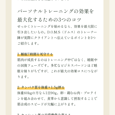
パーソナルトレーニングの効果を
最大化するための3つのコツ
せっかくトレーニングを始めるなら、効果を最大限に
引き出したいもの。D.O.M.S（ドムス）のトレーナー
陣が実際にクライアントへ伝えているポイントを3つ
ご紹介します。
1. 睡眠7時間を死守する
筋肉が成長するのはトレーニング中ではなく、睡眠中
の回復フェーズです。多忙なビジネスパーソンほど睡
眠を削りがちですが、これが最大の効果ロスにつなが
ります。
2. タンパク質を体重×1.5g摂る
体重60kgの方なら1日90g。卵・鶏むね肉・プロテイ
ンを組み合わせて、食事から意識して摂取することで
筋合成のスピードが大幅に上がります。
3. セッション外の日常動作を変える