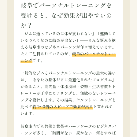
岐阜でパーソナルトレーニングを
受けると、なぜ効果が出やすいの
か？
「ジムに通っているのに体が変わらない」「運動して
いるつもりなのに結果が出ない」――そんな悩みを抱
える岐阜市のビジネスパーソンが年々増えています。
そこで注目されているのが、
岐阜のパーソナルトレー
ニング
です。
一般的なジムとパーソナルトレーニングの最大の違い
は、「あなたの身体だけに最適化されたプログラム」
があること。筋肉量・体脂肪率・姿勢・生活習慣をト
レーナーが丁寧にヒアリングし、無駄のないトレーニ
ングを設計します。その結果、セルフトレーニングと
比べて
約2〜3倍のスピードで効果が出る
と言われて
います。
岐阜市内でも共働き世帯やハードワークのビジネスパ
ーソンが多く、「時間がない・続かない・何をすれば