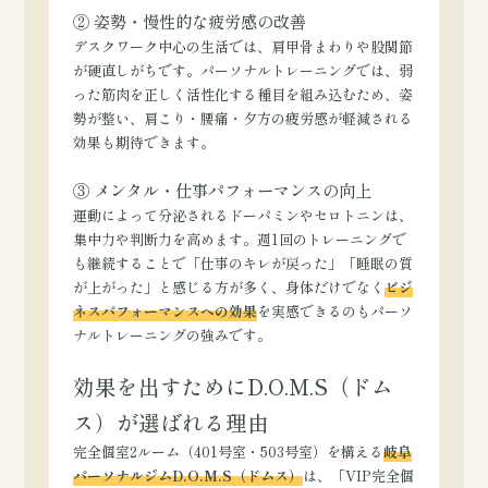
② 姿勢・慢性的な疲労感の改善
デスクワーク中心の生活では、肩甲骨まわりや股関節
が硬直しがちです。パーソナルトレーニングでは、弱
った筋肉を正しく活性化する種目を組み込むため、姿
勢が整い、肩こり・腰痛・夕方の疲労感が軽減される
効果も期待できます。
③ メンタル・仕事パフォーマンスの向上
運動によって分泌されるドーパミンやセロトニンは、
集中力や判断力を高めます。週1回のトレーニングで
も継続することで「仕事のキレが戻った」「睡眠の質
が上がった」と感じる方が多く、身体だけでなく
ビジ
ネスパフォーマンスへの効果
を実感できるのもパーソ
ナルトレーニングの強みです。
効果を出すためにD.O.M.S（ドム
ス）が選ばれる理由
完全個室2ルーム（401号室・503号室）を構える
岐阜
パーソナルジムD.O.M.S（ドムス）
は、「VIP完全個