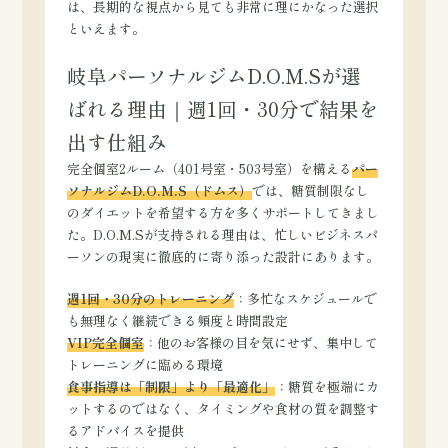
は、長期的な視点から見ても非常に理にかなった選択
といえます。
岐阜パーソナルジムD.O.M.Sが選
ばれる理由｜週1回・30分で結果を
出す仕組み
完全個室2ルーム（401号室・503号室）を構える
パー
ソナルジムD.O.M.S（ドムス）
では、糖質制限なし
のダイエットを希望する方を多くサポートしてきまし
た。D.O.M.Sが支持される理由は、忙しいビジネスパ
ーソンの現実に徹底的に寄り添った設計にあります。
週1回・30分のトレーニング
：多忙なスケジュールで
も無理なく継続できる頻度と時間設定
VIP完全個室
：他のお客様の目を気にせず、集中して
トレーニングに臨める環境
食事指導は「制限」より「最適化」
：糖質を極端にカ
ットするのではなく、タイミングや食材の質を調整す
るアドバイスを提供