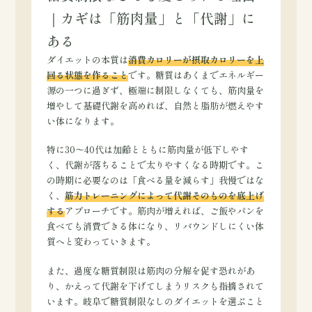
｜カギは「筋肉量」と「代謝」に
ある
ダイエットの本質は
消費カロリーが摂取カロリーを上
回る状態を作ること
です。糖質はあくまでエネルギー
源の一つに過ぎず、極端に制限しなくても、筋肉量を
増やして基礎代謝を高めれば、自然と脂肪が燃えやす
い体になります。
特に30〜40代は加齢とともに筋肉量が低下しやす
く、代謝が落ちることで太りやすくなる時期です。こ
の時期に必要なのは「食べる量を減らす」我慢ではな
く、
筋力トレーニングによって代謝そのものを底上げ
する
アプローチです。筋肉が増えれば、ご飯やパンを
食べても消費できる体になり、リバウンドしにくい体
質へと変わっていきます。
また、過度な糖質制限は筋肉の分解を促す恐れがあ
り、かえって代謝を下げてしまうリスクも指摘されて
います。岐阜で糖質制限なしのダイエットを選ぶこと