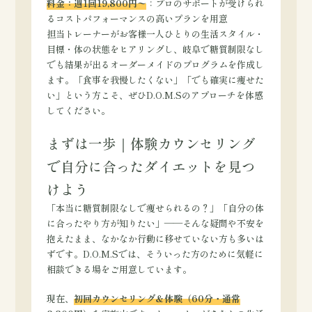
料金：週1回19,800円〜
：プロのサポートが受けられ
るコストパフォーマンスの高いプランを用意
担当トレーナーがお客様一人ひとりの生活スタイル・
目標・体の状態をヒアリングし、岐阜で糖質制限なし
でも結果が出るオーダーメイドのプログラムを作成し
ます。「食事を我慢したくない」「でも確実に痩せた
い」という方こそ、ぜひD.O.M.Sのアプローチを体感
してください。
まずは一歩｜体験カウンセリング
で自分に合ったダイエットを見つ
けよう
「本当に糖質制限なしで痩せられるの？」「自分の体
に合ったやり方が知りたい」——そんな疑問や不安を
抱えたまま、なかなか行動に移せていない方も多いは
ずです。D.O.M.Sでは、そういった方のために気軽に
相談できる場をご用意しています。
現在、
初回カウンセリング＆体験（60分・通常