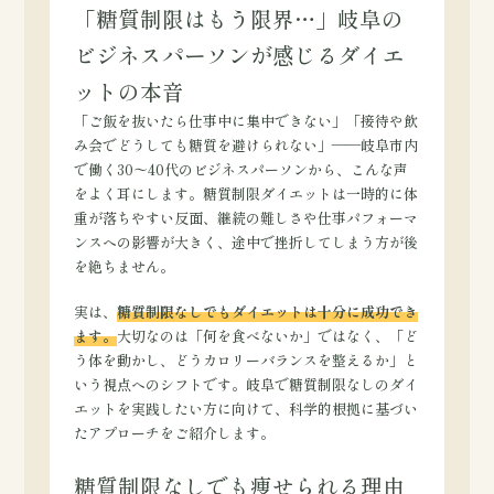
「糖質制限はもう限界…」岐阜の
ビジネスパーソンが感じるダイエ
ットの本音
「ご飯を抜いたら仕事中に集中できない」「接待や飲
み会でどうしても糖質を避けられない」——岐阜市内
で働く30〜40代のビジネスパーソンから、こんな声
をよく耳にします。糖質制限ダイエットは一時的に体
重が落ちやすい反面、継続の難しさや仕事パフォーマ
ンスへの影響が大きく、途中で挫折してしまう方が後
を絶ちません。
実は、
糖質制限なしでもダイエットは十分に成功でき
ます。
大切なのは「何を食べないか」ではなく、「ど
う体を動かし、どうカロリーバランスを整えるか」と
いう視点へのシフトです。岐阜で糖質制限なしのダイ
エットを実践したい方に向けて、科学的根拠に基づい
たアプローチをご紹介します。
糖質制限なしでも痩せられる理由