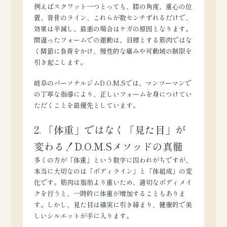
例えばスクワット一つとっても、膝の角度、重心の位
置、背骨のライン、これらが数センチずれるだけで、
効果は半減し、最悪の場合はケガの原因となります。
間違ったフォームでの運動は、目標とする筋肉ではな
く関節に負荷をかけ、慢性的な痛みや可動域の制限を
引き起こします。
岐阜のパーソナルジムD.O.M.Sでは、マンツーマンで
の丁寧な指導により、正しいフォームを身につけてい
ただくことを最優先としています。
2. 「体重」ではなく「見た目」が
変わる！D.O.M.Sメソッドの真髄
多くの方が「体重」という数字に囚われがちですが、
本当に大切なのは「ボディライン」と「体組成」の変
化です。筋肉は脂肪より重いため、適切なボディメイ
クを行うと、一時的に体重が増加することもありま
す。しかし、見た目は確実に引き締まり、健康的で美
しいシルエットが手に入ります。