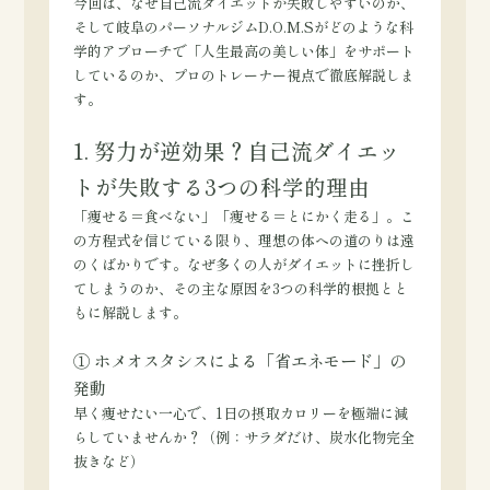
今回は、なぜ自己流ダイエットが失敗しやすいのか、
そして岐阜のパーソナルジムD.O.M.Sがどのような科
学的アプローチで「人生最高の美しい体」をサポート
しているのか、プロのトレーナー視点で徹底解説しま
す。
1. 努力が逆効果？自己流ダイエッ
トが失敗する3つの科学的理由
「痩せる＝食べない」「痩せる＝とにかく走る」。こ
の方程式を信じている限り、理想の体への道のりは遠
のくばかりです。なぜ多くの人がダイエットに挫折し
てしまうのか、その主な原因を3つの科学的根拠とと
もに解説します。
① ホメオスタシスによる「省エネモード」の
発動
早く痩せたい一心で、1日の摂取カロリーを極端に減
らしていませんか？（例：サラダだけ、炭水化物完全
抜きなど）