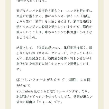
70％を占めています。
適切なタンパク質摂取と筋力トレーニングを行わずに
体重だけ落とすと、体はエネルギー源として「脂肪」
よりも先に「筋肉」を分解し始めます。筋肉は脂肪を
燃やすエンジンの役割を果たしていますから、筋肉が
減るということは、車のエンジンの排気量が小さくな
るようなもの。
結果として、「体重は軽いのに、体脂肪率は高く、締
まりのない体（スキニーファット）」になってしまい
ます。D.O.M.Sでは、筋肉量を維持・向上させながら
脂肪だけを効率的に減らすメソッドを提供していま
す。
③ 正しいフォームがわからず「関節」に負荷
がかかる
YouTubeを見ながら自宅でトレーニングをしたり、
24時間ジムでマシンを使ったりしても、効果が出ない
最大の理由は「フォーム」です。