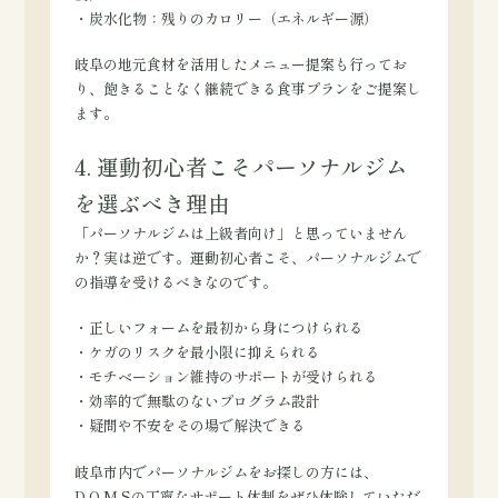
・炭水化物：残りのカロリー（エネルギー源）
岐阜の地元食材を活用したメニュー提案も行ってお
り、飽きることなく継続できる食事プランをご提案し
ます。
4. 運動初心者こそパーソナルジム
を選ぶべき理由
「パーソナルジムは上級者向け」と思っていません
か？実は逆です。運動初心者こそ、パーソナルジムで
の指導を受けるべきなのです。
・正しいフォームを最初から身につけられる
・ケガのリスクを最小限に抑えられる
・モチベーション維持のサポートが受けられる
・効率的で無駄のないプログラム設計
・疑問や不安をその場で解決できる
岐阜市内でパーソナルジムをお探しの方には、
D.O.M.Sの丁寧なサポート体制をぜひ体験していただ