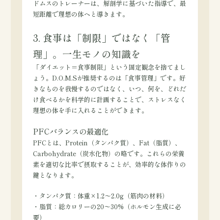
ドムスのトレーナーは、解剖学に基づいた指導で、最
短距離で理想の体へと導きます。
3. 食事は「制限」ではなく「管
理」。一生モノの知識を
「ダイエット＝食事制限」という固定観念を捨てまし
ょう。D.O.M.Sが推奨するのは「食事管理」です。好
きなものを我慢するのではなく、いつ、何を、どれだ
け食べるかを科学的に計画することで、ストレスなく
理想の体を手に入れることができます。
PFCバランスの最適化
PFCとは、Protein（タンパク質）、Fat（脂質）、
Carbohydrate（炭水化物）の略です。これらの栄養
素を適切な比率で摂取することが、効率的な体作りの
鍵となります。
・タンパク質：体重×1.2〜2.0g（筋肉の材料）
・脂質：総カロリーの20〜30%（ホルモン生成に必
要）