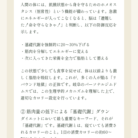
人間の体には、飢餓状態から身を守るためのホメオス
タシス（恒常性）という機能が備わっています。急激
にエネルギーが入ってこなくなると、脳は「遭難し
た！命を守らなきゃ！」と判断し、以下の防御反応を
示します。
・基礎代謝を強制的に20〜30％下げる
・筋肉を分解してエネルギーに変える
・次に入ってきた栄養を全力で脂肪として蓄える
この状態で少しでも食事を戻せば、体は以前よりも激
しく脂肪を吸収します。これが、多くの人が陥る「リ
バウンド地獄」の正体です。岐阜のパーソナルジムド
ムスでは、この生理学的メカニズムを理解した上で、
適切なカロリー設定を行っています。
② 筋肉量の低下による「基礎代謝」ダウン
ダイエットにおいて最も重要なキーワード、それが
「基礎代謝」です。基礎代謝とは、寝ていても消費さ
れるカロリーのこと。1日の消費カロリーの約60〜