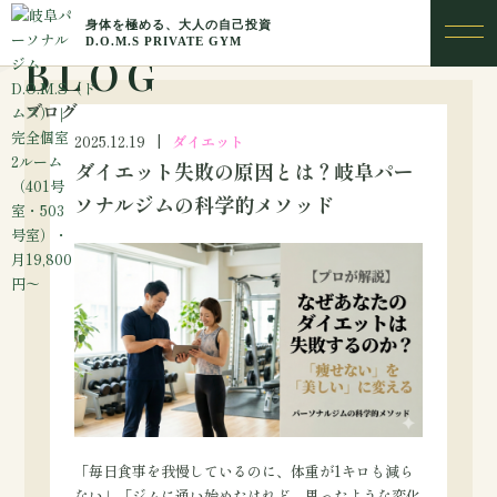
BLOG
ブログ
2025.12.19
ダイエット
ダイエット失敗の原因とは？岐阜パー
ソナルジムの科学的メソッド
「毎日食事を我慢しているのに、体重が1キロも減ら
ない」「ジムに通い始めたけれど、思ったような変化