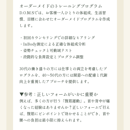
オーダーメイドのトレーニングプログラム
D.O.M.Sでは、お客様一人ひとりの体組成、生活習
慣、目標に合わせたオーダーメイドプログラムを作成
します。
・初回カウンセリングでの詳細なヒアリング
・InBody測定による正確な体組成分析
・姿勢チェックと可動域テスト
・段階的な負荷設定とプログラム調整
30代の働き盛りの方には仕事との両立を考慮したプ
ログラムを、40〜50代の方には関節への配慮と代謝
向上を重視したアプローチを提供します。
▼参考：正しいフォームがいかに重要か
例えば、多くの方が行う「腹筋運動」。首や背中が痛
くなった経験はありませんか？正しいフォームで行え
ば、腹筋にピンポイントで効かせることができ、首や
腰への負担は最小限に抑えられます。