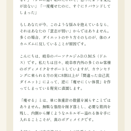
が出ない」「一度痩せたのに、すぐにリバウンドして
しまった」
もしあなたが今、このような悩みを抱えているなら、
それはあなたの「意志が弱い」からではありません。
多くの場合、ダイエットのやり方そのものが、体のメ
カニズムに反していることが原因です。
こんにちは、岐阜のパーソナルジムD.O.M.S（ドム
ス）です。私たちは日々、岐阜市内外の多くのお客様
のボディメイクをサポートしていますが、カウンセリ
ングに来られる方の実に8割以上が「間違った自己流
ダイエット」によって、逆に「痩せにくい体質」を作
ってしまっている現実に直面します。
「痩せる」とは、単に体重計の数値を減らすことでは
ありません。無駄な脂肪を削ぎ落とし、必要な筋肉を
残し、内側から輝くようなエネルギー溢れる体を手に
入れることこそが、真のボディメイクです。