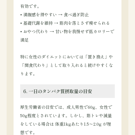
有効です。
• 満腹感を得やすい → 食べ過ぎ防止
• 基礎代謝を維持 → 筋肉を落とさず痩せられる
• おやつ代わり → 甘い物を我慢せず低カロリーで
満足
特に女性のダイエットにおいては「置き換え」や
「間食代わり」として取り入れると続けやすくな
ります。
6. 一日のタンパク質摂取量の目安
厚生労働省の目安では、成人男性で60g、女性で
50g程度とされています。しかし、筋トレや減量
をしている場合は 体重1kgあたり1.5〜2.0g が理
想です。