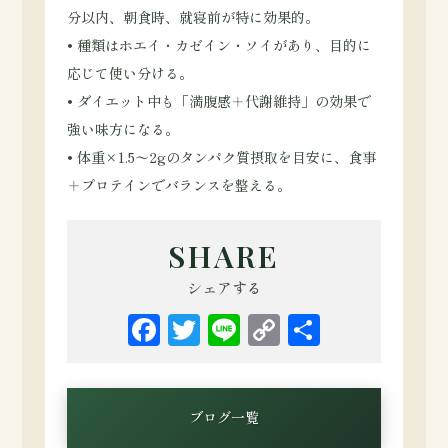
分以内、朝食時、就寝前が特に効果的。
• 種類はホエイ・カゼイン・ソイがあり、目的に
応じて使い分ける。
• ダイエット中も「満腹感＋代謝維持」の効果で
強い味方になる。
• 体重×1.5〜2gのタンパク質摂取を目安に、食事
＋プロテインでバランスを整える。
SHARE
シェアする
Facebook
Twitter
Line
Copy
共
Link
有
ブログ一覧