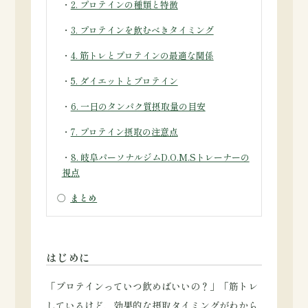
・
2. プロテインの種類と特徴
・
3. プロテインを飲むべきタイミング
・
4. 筋トレとプロテインの最適な関係
・
5. ダイエットとプロテイン
・
6. 一日のタンパク質摂取量の目安
・
7. プロテイン摂取の注意点
・
8. 岐阜パーソナルジムD.O.M.Sトレーナーの
視点
○
まとめ
はじめに
「プロテインっていつ飲めばいいの？」「筋トレ
しているけど、効果的な摂取タイミングがわから