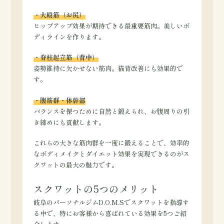
・大殿筋（お尻）
ヒップアップ効果が期待できる最重要筋肉。美しいボ
ディラインを作ります。
・脊柱起立筋（背中）
姿勢維持に欠かせない筋肉。猫背改善にも効果的で
す。
・腹筋群・体幹部
バランスを保つために自然と鍛えられ、お腹周りの引
き締めにも貢献します。
これらの大きな筋肉群を一度に鍛えることで、効率的
なボディメイクとダイエット効果を実現できるのがス
クワットの最大の魅力です。
スクワットの5つのメリット
岐阜のパーソナルジムD.O.M.Sでスクワットを指導す
る中で、特にお客様から喜ばれている効果を5つご紹