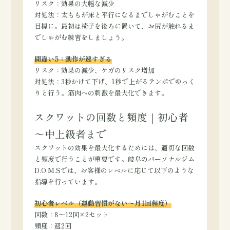
リスク：
効果の大幅な減少
対処法：
太ももが床と平行になるまでしゃがむことを
目標に。最初は椅子を後ろに置いて、お尻が触れるま
でしゃがむ練習をしましょう。
間違い5：動作が速すぎる
リスク：
効果の減少、ケガのリスク増加
対処法：
3秒かけて下げ、1秒で上がるテンポでゆっく
りと行う。筋肉への刺激を最大化できます。
スクワットの回数と頻度｜初心者
〜中上級者まで
スクワットの効果を最大化するためには、適切な回数
と頻度で行うことが重要です。岐阜のパーソナルジム
D.O.M.Sでは、お客様のレベルに応じて以下のような
指導を行っています。
初心者レベル（運動習慣がない〜月1回程度）
回数：8〜12回×2セット
頻度：週2回