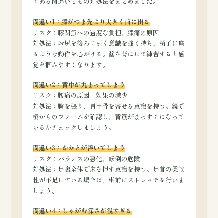
くある間違いとその対処法をまとめました。
間違い1：膝がつま先より大きく前に出る
リスク：
膝関節への過度な負担、膝痛の原因
対処法：
お尻を後ろに引く意識を強く持ち、椅子に座
るような動作を心がける。壁を背にして練習すると感
覚を掴みやすくなります。
間違い2：背中が丸まってしまう
リスク：
腰痛の原因、効果の減少
対処法：
胸を張り、肩甲骨を寄せる意識を持つ。鏡で
横からのフォームを確認し、背筋がまっすぐになって
いるかチェックしましょう。
間違い3：かかとが浮いてしまう
リスク：
バランスの悪化、転倒の危険
対処法：
足裏全体で床を押す意識を持つ。足首の柔軟
性が不足している場合は、事前にストレッチを行いま
しょう。
間違い4：しゃがむ深さが浅すぎる