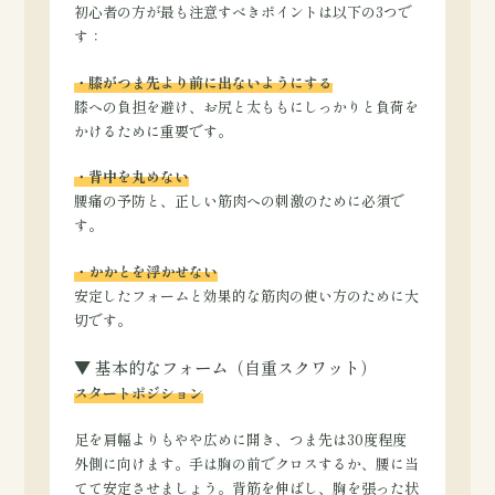
初心者の方が最も注意すべきポイントは以下の3つで
す：
・膝がつま先より前に出ないようにする
膝への負担を避け、お尻と太ももにしっかりと負荷を
かけるために重要です。
・背中を丸めない
腰痛の予防と、正しい筋肉への刺激のために必須で
す。
・かかとを浮かせない
安定したフォームと効果的な筋肉の使い方のために大
切です。
▼ 基本的なフォーム（自重スクワット）
スタートポジション
足を肩幅よりもやや広めに開き、つま先は30度程度
外側に向けます。手は胸の前でクロスするか、腰に当
てて安定させましょう。背筋を伸ばし、胸を張った状