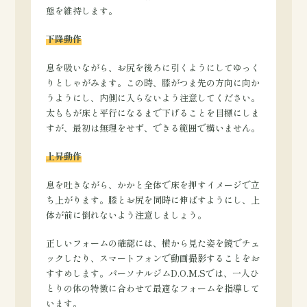
態を維持します。
下降動作
息を吸いながら、お尻を後ろに引くようにしてゆっく
りとしゃがみます。この時、膝がつま先の方向に向か
うようにし、内側に入らないよう注意してください。
太ももが床と平行になるまで下げることを目標にしま
すが、最初は無理をせず、できる範囲で構いません。
上昇動作
息を吐きながら、かかと全体で床を押すイメージで立
ち上がります。膝とお尻を同時に伸ばすようにし、上
体が前に倒れないよう注意しましょう。
正しいフォームの確認には、横から見た姿を鏡でチェ
ックしたり、スマートフォンで動画撮影することをお
すすめします。パーソナルジムD.O.M.Sでは、一人ひ
とりの体の特徴に合わせて最適なフォームを指導して
います。