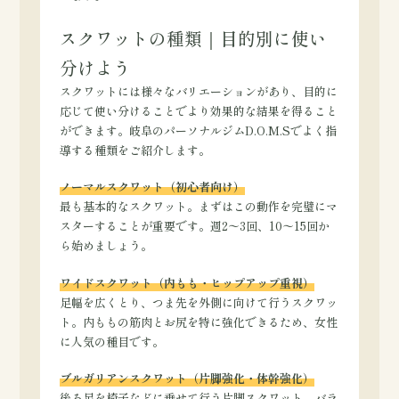
スクワットの種類｜目的別に使い
分けよう
スクワットには様々なバリエーションがあり、目的に
応じて使い分けることでより効果的な結果を得ること
ができます。岐阜のパーソナルジムD.O.M.Sでよく指
導する種類をご紹介します。
ノーマルスクワット（初心者向け）
最も基本的なスクワット。まずはこの動作を完璧にマ
スターすることが重要です。週2〜3回、10〜15回か
ら始めましょう。
ワイドスクワット（内もも・ヒップアップ重視）
足幅を広くとり、つま先を外側に向けて行うスクワッ
ト。内ももの筋肉とお尻を特に強化できるため、女性
に人気の種目です。
ブルガリアンスクワット（片脚強化・体幹強化）
後ろ足を椅子などに乗せて行う片脚スクワット。バラ