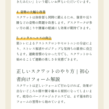
きたみたい」という嬉しいお声もいただいています。
4. 姿勢の大幅な改善
スクワットは体幹部も同時に鍛えるため、猫背や反り
腰などの姿勢の問題を改善します。デスクワークが多
い方の肩こりや腰痛の軽減にも効果が期待できます。
5. メンタルヘルスの向上
筋トレによるテストステロンやセロトニンの分泌によ
り、ストレス解消やポジティブな気持ちの維持に役立
ちます。運動習慣のなかった方でも、スクワットから
始めることで運動の楽しさを実感できます。
正しいスクワットのやり方｜初心
者向けフォーム解説
スクワットは正しいフォームで行わなければ、効果が
出ないどころか膝や腰を痛める原因になってしまいま
す。岐阜のパーソナルジムドムスでは、まず基本的な
フォームの習得から始めています。