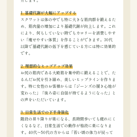
介します。
1. 基礎代謝が大幅にアップする
スクワットは体の中でも特に大きな筋肉群を鍛えるた
め、筋肉量の増加により基礎代謝が向上します。これ
により、何もしていない時でもカロリーを消費しやす
い「痩せやすい体質」を作ることができます。30代
以降で基礎代謝の低下を感じている方には特に効果的
です。
2. 理想的なヒップアップ効果
お尻の筋肉である大殿筋を集中的に鍛えることで、た
るんだお尻を引き締め、美しいヒップラインを作りま
す。特に女性のお客様からは「ジーンズの履き心地が
変わった」「後ろ姿に自信が持てるようになった」と
の声をいただいています。
3. 日常生活での下半身強化
階段の昇り降りが楽になる、長時間歩いても疲れにく
くなるなど、日常生活での動作が格段に楽になりま
す。40代〜50代の方からは「若い頃の体力が戻って