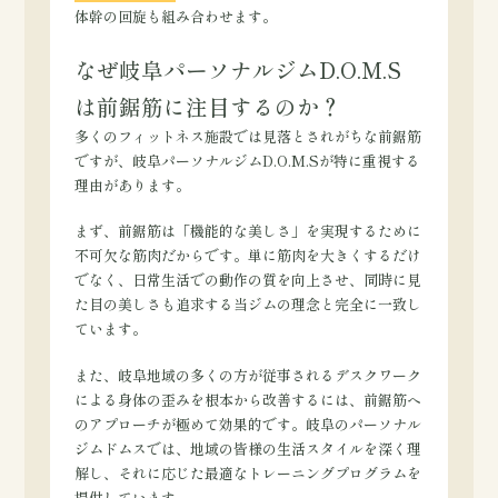
体幹の回旋も組み合わせます。
なぜ岐阜パーソナルジムD.O.M.S
は前鋸筋に注目するのか？
多くのフィットネス施設では見落とされがちな前鋸筋
ですが、岐阜パーソナルジムD.O.M.Sが特に重視する
理由があります。
まず、前鋸筋は「機能的な美しさ」を実現するために
不可欠な筋肉だからです。単に筋肉を大きくするだけ
でなく、日常生活での動作の質を向上させ、同時に見
た目の美しさも追求する当ジムの理念と完全に一致し
ています。
また、岐阜地域の多くの方が従事されるデスクワーク
による身体の歪みを根本から改善するには、前鋸筋へ
のアプローチが極めて効果的です。岐阜のパーソナル
ジムドムスでは、地域の皆様の生活スタイルを深く理
解し、それに応じた最適なトレーニングプログラムを
提供しています。