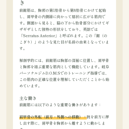
き
前鋸筋は、胸郭の第1肋骨から第8肋骨にかけて起始
し、肩甲骨の内側縁に向かって扇状に広がる筋肉で
す。側面から見ると、脇の下から肋骨部分にかけてギ
ザギザとした独特の形状をしており、英語では
「Serratus Anterior」と呼ばれます。この「鋸（の
こぎり）」のような見た目が名前の由来となっていま
す。
解剖学的には、前鋸筋は胸部の深層に位置し、肩甲骨
と胸郭を結ぶ重要な筋肉として機能しています。岐阜
パーソナルジムD.O.M.Sでのトレーニング指導では、
この筋肉の正確な位置を理解していただくことから始
めています。
主な働き
前鋸筋には以下のような重要な働きがあります：
肩甲骨の外転（前方・外側への移動）：
腕を前方に押
し出す際に、肩甲骨を胸郭から離すように動かしま