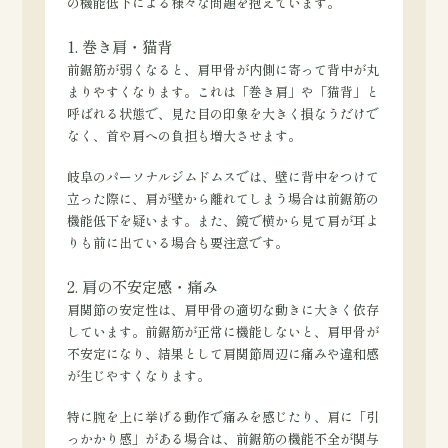
の機能低下による様々な問題を抱えています。
1. 巻き肩・猫背
前鋸筋が弱くなると、肩甲骨が内側に寄って背中が丸
まりやすくなります。これは「巻き肩」や「猫背」と
呼ばれる状態で、見た目の印象を大きく損なうだけで
なく、首や肩への負担も増大させます。
岐阜のパーソナルジムドムスでは、壁に背中をつけて
立った際に、肩が壁から離れてしまう場合は前鋸筋の
機能低下を疑います。また、鏡で横から見て肩が耳よ
りも前に出ている場合も要注意です。
2. 肩の不安定感・痛み
肩関節の安定性は、肩甲骨の適切な動きに大きく依存
しています。前鋸筋が正常に機能しないと、肩甲骨が
不安定になり、結果として肩関節周辺に痛みや違和感
が生じやすくなります。
特に腕を上に挙げる動作で痛みを感じたり、肩に「引
っかかり感」がある場合は、前鋸筋の機能不全が関与