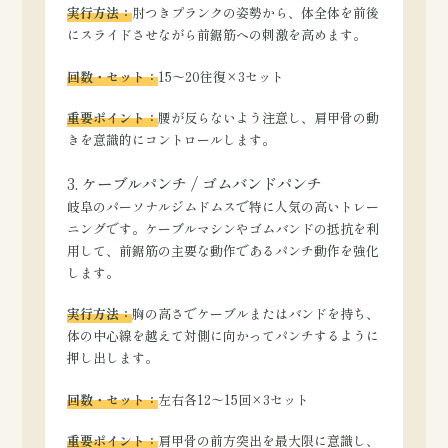
実行方法：
肘つきプランクの姿勢から、体全体を前後
にスライドさせながら前鋸筋への刺激を高めます。
回数・セット：
15〜20往復×3セット
重要ポイント：
腰が反らないよう注意し、肩甲骨の動
きを意識的にコントロールします。
3. ケーブルパンチ / ゴムバンドパンチ
岐阜のパーソナルジムドムスで特に人気の高いトレー
ニングです。ケーブルマシンやゴムバンドの抵抗を利
用して、前鋸筋の主要な動作であるパンチ動作を強化
します。
実行方法：
胸の高さでケーブルまたはバンドを持ち、
体の中心線を越えて対側に向かってパンチするように
押し出します。
回数・セット：
左右各12〜15回×3セット
重要ポイント：
肩甲骨の前方突出を最大限に意識し、