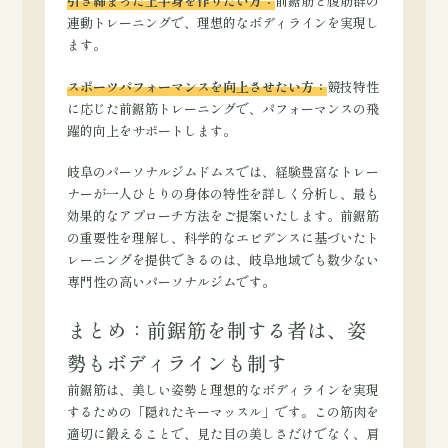
引き締まった上半身を作りたい方：
前鋸筋と腹筋群の
連動トレーニングで、理想的なボディラインを実現し
ます。
スポーツパフォーマンスを向上させたい方：
競技特性
に応じた前鋸筋トレーニングで、パフォーマンスの飛
躍的向上をサポートします。
岐阜のパーソナルジムドムスでは、経験豊富なトレー
ナーが一人ひとりの身体の特性を詳しく分析し、最も
効果的なアプローチ方法をご提案いたします。前鋸筋
の重要性を理解し、科学的なエビデンスに基づいたト
レーニングを提供できるのは、岐阜地域でも数少ない
専門性の高いパーソナルジムです。
まとめ：前鋸筋を制する者は、姿
勢もボディラインも制す
前鋸筋は、美しい姿勢と理想的なボディラインを実現
するための「隠れたキーマッスル」です。この筋肉を
適切に鍛えることで、見た目の美しさだけでなく、肩