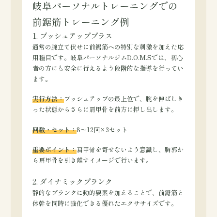
岐阜パーソナルトレーニングでの
前鋸筋トレーニング例
1. プッシュアッププラス
通常の腕立て伏せに前鋸筋への特別な刺激を加えた応
用種目です。岐阜パーソナルジムD.O.M.Sでは、初心
者の方にも安全に行えるよう段階的な指導を行ってい
ます。
実行方法：
プッシュアップの最上位で、腕を伸ばしき
った状態からさらに肩甲骨を前方に押し出します。
回数・セット：
8〜12回×3セット
重要ポイント：
肩甲骨を寄せないよう意識し、胸郭か
ら肩甲骨を引き離すイメージで行います。
2. ダイナミックプランク
静的なプランクに動的要素を加えることで、前鋸筋と
体幹を同時に強化できる優れたエクササイズです。