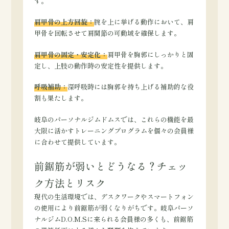
す。
肩甲骨の上方回旋：
腕を上に挙げる動作において、肩
甲骨を回転させて肩関節の可動域を確保します。
肩甲骨の固定・安定化：
肩甲骨を胸郭にしっかりと固
定し、上肢の動作時の安定性を提供します。
呼吸補助：
深呼吸時には胸郭を持ち上げる補助的な役
割も果たします。
岐阜のパーソナルジムドムスでは、これらの機能を最
大限に活かすトレーニングプログラムを個々の会員様
に合わせて提供しています。
前鋸筋が弱いとどうなる？チェッ
ク方法とリスク
現代の生活環境では、デスクワークやスマートフォン
の使用により前鋸筋が弱くなりがちです。岐阜パーソ
ナルジムD.O.M.Sに来られる会員様の多くも、前鋸筋