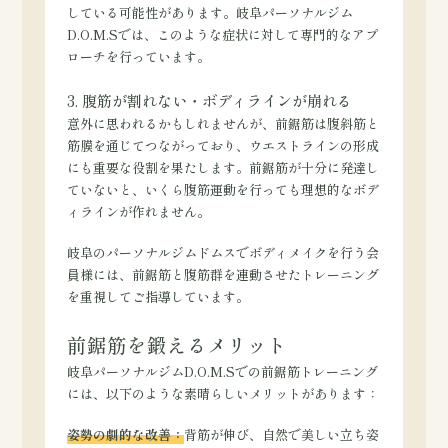
している可能性があります。岐阜パーソナルジム
D.O.M.Sでは、このような症状に対して専門的なアプ
ローチを行っています。
3. 腹筋が割れない・ボディラインが崩れる
意外に思われるかもしれませんが、前鋸筋は腹斜筋と
筋膜を通じてつながっており、ウエストラインの形成
にも重要な役割を果たします。前鋸筋が十分に発達し
ていないと、いくら腹筋運動を行っても理想的なボデ
ィラインが作れません。
岐阜のパーソナルジムドムスでボディメイクを行う会
員様には、前鋸筋と腹筋群を連動させたトレーニング
を重視してご指導しています。
前鋸筋を鍛えるメリット
岐阜パーソナルジムD.O.M.Sでの前鋸筋トレーニング
には、以下のような素晴らしいメリットがあります：
姿勢の劇的な改善：
背筋が伸び、自然で美しい立ち姿