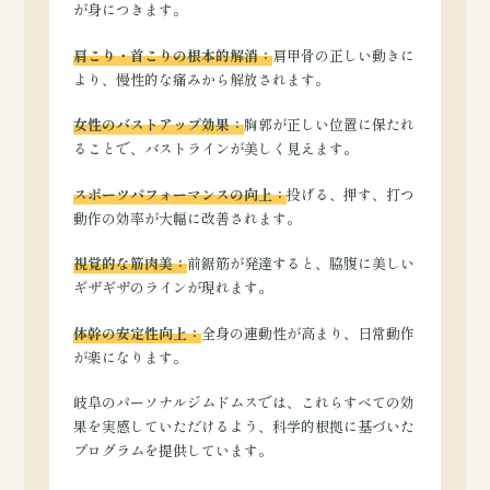
が身につきます。
肩こり・首こりの根本的解消：
肩甲骨の正しい動きに
より、慢性的な痛みから解放されます。
女性のバストアップ効果：
胸郭が正しい位置に保たれ
ることで、バストラインが美しく見えます。
スポーツパフォーマンスの向上：
投げる、押す、打つ
動作の効率が大幅に改善されます。
視覚的な筋肉美：
前鋸筋が発達すると、脇腹に美しい
ギザギザのラインが現れます。
体幹の安定性向上：
全身の連動性が高まり、日常動作
が楽になります。
岐阜のパーソナルジムドムスでは、これらすべての効
果を実感していただけるよう、科学的根拠に基づいた
プログラムを提供しています。