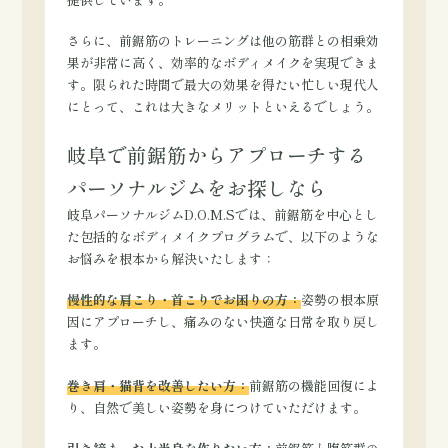
さらに、前鋸筋のトレーニングは他の筋群との相乗効
果が非常に高く、効率的なボディメイクを実現できま
す。限られた時間で最大の効果を得たい忙しい現代人
にとって、これは大きなメリットといえるでしょう。
岐阜で前鋸筋からアプローチする
パーソナルジムをお探しなら
岐阜パーソナルジムD.O.M.Sでは、前鋸筋を中心とし
た包括的なボディメイクプログラムで、以下のような
お悩みを根本から解決いたします：
慢性的な肩こり・首こりでお困りの方：
姿勢の根本原
因にアプローチし、痛みのない快適な日常を取り戻し
ます。
巻き肩・猫背を改善したい方：
前鋸筋の機能回復によ
り、自然で美しい姿勢を身につけていただけます。