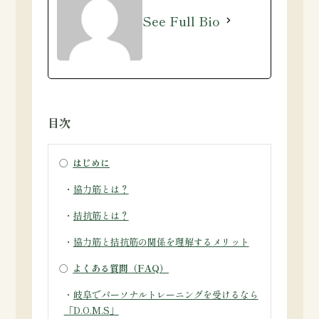
See Full Bio
目次
○
はじめに
・
協力筋とは？
・
拮抗筋とは？
・
協力筋と拮抗筋の関係を理解するメリット
○
よくある質問（FAQ）
・
岐阜でパーソナルトレーニングを受けるなら
「D.O.M.S」