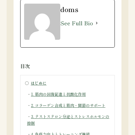
doms
See Full Bio
目次
○
はじめに
・
1. 筋肉の回復促進と抗酸化作用
・
2. コラーゲン合成と筋肉・関節のサポート
・
3. テストステロン分泌とストレスホルモンの
抑制
・
4. 免疫力向上とトレーニング継続