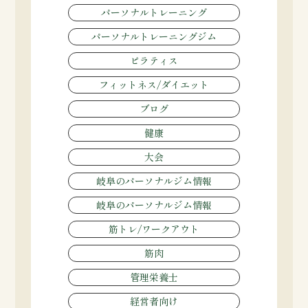
パーソナルトレーニング
パーソナルトレーニングジム
ピラティス
フィットネス/ダイエット
ブログ
健康
大会
岐阜のパーソナルジム情報
岐阜のパーソナルジム情報
筋トレ/ワークアウト
筋肉
管理栄養士
経営者向け