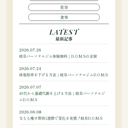
美容
食事
LATEST
最新記事
2026.07.26
岐阜パーソナルジム体験無料｜D.O.M.Sの全貌
2026.07.24
体脂肪率を下げる方法｜岐阜パーソナルジムD.O.M.S
2026.07.07
40代から基礎代謝を上げる方法｜岐阜パーソナルジ
ムD.O.M.S
2026.06.08
太もも痩せ即効1週間で変化を実感！岐阜D.O.M.S