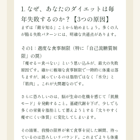
1. なぜ、あなたのダイエットは毎
年失敗するのか？【3つの原因】
まずは「敵を知る」ことから始めましょう。多くの人
が陥る失敗パターンには、明確な共通点があります。
その1：過度な食事制限（特に「自己流糖質制
限」の罠）
「痩せる＝食べない」という思い込みが、最大の失敗
原因です。確かに極端な食事制限で一時的に体重は落
ちますが、減っているのは脂肪ではなく「水分」と
「筋肉」。これが大問題なのです。
さらに恐ろしいのは、脳が生命の危機を感じて「飢餓
モード」を発動すること。基礎代謝を下げ、少しでも
多くの栄養を脂肪として蓄えようとする「太りやすく
痩せにくい体質」に変化してしまいます。
その結果、我慢の限界が来て食事を戻した瞬間、待っ
ているのは恐ろしいリバウンド。これまでよりも体重