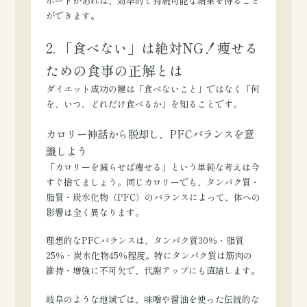
ポートがあれば、効率的で持続可能な結果を得ること
ができます。
2. 「食べない」は絶対NG！痩せる
ための食事の正解とは
ダイエット成功の鍵は「食べないこと」ではなく「何
を、いつ、どれだけ食べるか」を知ることです。
カロリー神話から脱却し、PFCバランスを意
識しよう
「カロリーを減らせば痩せる」という単純な考えは今
すぐ捨てましょう。同じカロリーでも、タンパク質・
脂質・炭水化物（PFC）のバランスによって、体への
影響は全く異なります。
理想的なPFCバランスは、タンパク質30％・脂質
25％・炭水化物45％程度。特にタンパク質は筋肉の
維持・増強に不可欠で、代謝アップにも直結します。
岐阜のような地域では、味噌や醤油を使った伝統的な