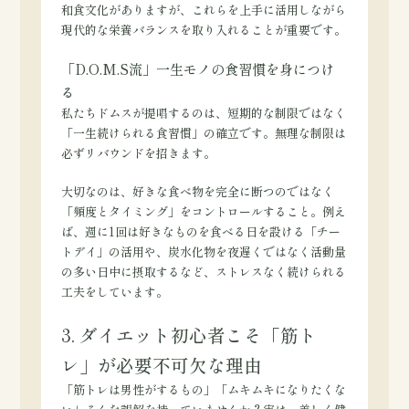
和食文化がありますが、これらを上手に活用しながら
現代的な栄養バランスを取り入れることが重要です。
「D.O.M.S流」一生モノの食習慣を身につけ
る
私たちドムスが提唱するのは、短期的な制限ではなく
「一生続けられる食習慣」の確立です。無理な制限は
必ずリバウンドを招きます。
大切なのは、好きな食べ物を完全に断つのではなく
「頻度とタイミング」をコントロールすること。例え
ば、週に1回は好きなものを食べる日を設ける「チー
トデイ」の活用や、炭水化物を夜遅くではなく活動量
の多い日中に摂取するなど、ストレスなく続けられる
工夫をしています。
3. ダイエット初心者こそ「筋ト
レ」が必要不可欠な理由
「筋トレは男性がするもの」「ムキムキになりたくな