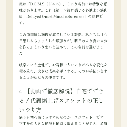
実は「D.O.M.S（ドムス）」という名前には特別な意
味があります。これは筋トレ後に感じる心地よい筋肉
痛「Delayed Onset Muscle Soreness」の略称で
す。
この筋肉痛は筋肉が成長している証拠。私たちは「今
日感じるちょっとした頑張りが、明日のより良い自分
を作る」という想いを込めて、この名前を選びまし
た。
岐阜という土地で、お客様一人ひとりが小さな変化を
積み重ね、大きな成果を手にする。そのお手伝いをす
ることが私たちの使命です。
4. 【動画で徹底解説】自宅ででき
る！代謝爆上げスクワットの正し
いやり方
筋トレ初心者におすすめなのが「スクワット」です。
下半身の大きな筋群を同時に鍛えることができ、消費