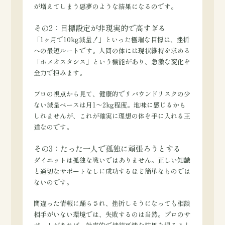
が増えてしまう悪夢のような結果になるのです。
その2：目標設定が非現実的で高すぎる
「1ヶ月で10kg減量！」といった極端な目標は、挫折
への最短ルートです。人間の体には現状維持を求める
「ホメオスタシス」という機能があり、急激な変化を
全力で拒みます。
プロの視点から見て、健康的でリバウンドリスクの少
ない減量ペースは月1〜2kg程度。地味に感じるかも
しれませんが、これが確実に理想の体を手に入れる王
道なのです。
その3：たった一人で孤独に頑張ろうとする
ダイエットは孤独な戦いではありません。正しい知識
と適切なサポートなしに成功するほど簡単なものでは
ないのです。
間違った情報に踊らされ、挫折しそうになっても相談
相手がいない環境では、失敗するのは当然。プロのサ