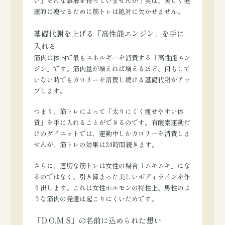
い」そんな誤解を持っていませんか？実は、美しく健
康的に痩せるために筋トレは絶対に欠かせません。
基礎代謝を上げる「高性能エンジン」を手に
入れる
筋肉は体内で最もエネルギーを消費する「高性能エン
ジン」です。筋肉量が増えれば増えるほど、何もして
いない時でもカロリーを消費し続ける基礎代謝がアッ
プします。
つまり、筋トレによって「太りにくく痩せやすい体
質」を手に入れることができるのです。有酸素運動だ
けのダイエットでは、運動中しかカロリーを消費しま
せんが、筋トレの効果は24時間続きます。
さらに、適切な筋トレは女性の場合「ムキムキ」にな
るのではなく、引き締まった美しいボディラインを作
り出します。これは女性ホルモンの特性上、男性のよ
うな筋肉の発達は起こりにくいためです。
「D.O.M.S」の名前に込められた想い