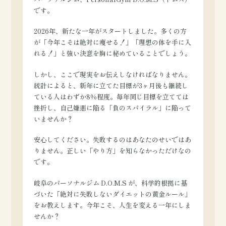
です。
2026年、新たな一年がスタートしました。多くの方
が「今年こそは絶対に痩せる！」「理想の体を手に入
れる！」と強い決意を胸に秘めていることでしょう。
しかし、ここで現実をお伝えしなければなりません。
統計によると、新年に立てた目標が3ヶ月後も継続し
ている人はわずか8％程度。毎年同じ目標を立てては
挫折し、自己嫌悪に陥る「負のスパイラル」に陥って
いませんか？
安心してください。失敗するのはあなたのせいではあ
りません。正しい「やり方」を知らなかっただけなの
です。
岐阜のパーソナルジム D.O.M.S が、科学的根拠に基
づいた「絶対に失敗しないダイエットの黄金ルール」
をお教えします。今年こそ、人生を変える一年にしま
せんか？