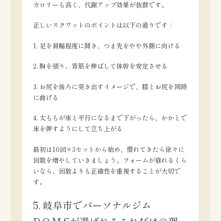
カロリーも高く、代謝アップ効果が抜群です。
正しいスクワットのポイントは以下の通りです：
1. 足を肩幅程度に開き、つま先をやや外側に向ける
2. 胸を張り、背筋を伸ばして体幹を安定させる
3. お尻を後ろに突き出すイメージで、膝とお尻を同時
に曲げる
4. 太ももが床と平行になるまで下がったら、かかとで
床を押すようにして立ち上がる
最初は10回×3セットから始め、慣れてきたら徐々に
回数を増やしていきましょう。フォームが崩れるくら
いなら、回数よりも正確性を重視することが大切で
す。
5. 岐阜市でパーソナルジム