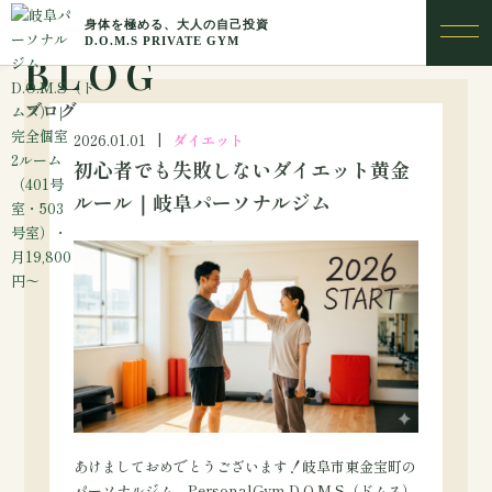
BLOG
ブログ
2026.01.01
ダイエット
初心者でも失敗しないダイエット黄金
ルール｜岐阜パーソナルジム
あけましておめでとうございます！岐阜市東金宝町の
パーソナルジム、PersonalGym D.O.M.S（ドムス）