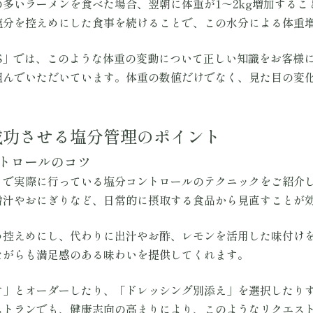
多いラーメンを食べた場合、翌朝に体重が1～2kg増加するこ
塩分を控えめにした食事を続けることで、この水分による体重
M.S」では、このような体重の変動について正しい知識をお客様
組んでいただいています。体重の数値だけでなく、見た目の変
成功させる塩分管理のポイント
ントロールのコツ
」で実際に行っている塩分コントロールのテクニックをご紹介
噌汁やおにぎりなど、日常的に摂取する食品から見直すことが
め控えめにし、代わりに出汁やお酢、レモンを活用した味付け
ながらも満足感のある味わいを提供してくれます。
す」とオーダーしたり、「ドレッシング別添え」を選択したり
ストランでも、健康志向の高まりにより、このようなリクエス