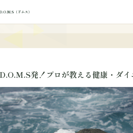
.O.M.S（ドムス）
ログ
D.O.M.S発！プロが教える健康・ダ