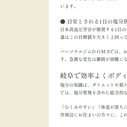
います。
● 目安とされる1日の塩分
日本高血圧学会が推奨する1日の
量はこの目標値を大きく上回っ
パーソナルジムD.O.M.Sで
す。急激な変化は継続が困難に
岐阜で効率よくボデ
塩分の知識は、ダイエットや筋ト
では、塩分管理を含めた総合的
「むくみやすい」「体重が落ち
市周辺にお住まいの方々に、こ