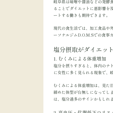
岐阜県は味噌や醤油などの発酵
ることでダイエットに悪影響を
ートする働きも期待できます。
現代の食生活では、加工食品や
ーソナルジムD.O.M.Sでの
塩分摂取がダイエッ
1. むくみによる体重増加
塩分を摂りすぎると、体内のナ
に女性に多く見られる現象で、
むくみによる体重増加は、見た
締めた体型が台無しになってし
は、塩分過多のサインかもしれ
2. 高血圧・代謝低下のリス