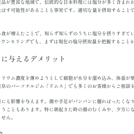
食品が豊富な地域で、伝統的な日本料理には塩分が多く含まれ
及ぼす可能性があることも事実です。適切な量を摂取すること
外食が増えたことで、知らず知らずのうちに塩分を摂りすぎて
食事カウンセリングでも、まずは現在の塩分摂取量を把握すること
トに与えるデメリット
トリウム濃度を薄めようとして細胞が水分を溜め込み、体重が
岐阜のパーソナルジム「ドムス」でも多くのお客様からご相談
目にも影響を与えます。顔や手足がパンパンに腫れぼったくな
まうこともあります。特に朝起きた時の顔のむくみや、夕方に
ません。
ク