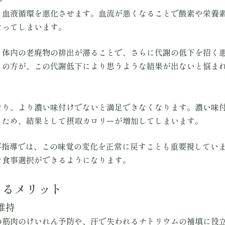
、血液循環を悪化させます。血流が悪くなることで酸素や栄養
なってしまいます。
、体内の老廃物の排出が滞ることで、さらに代謝の低下を招く
くの方が、この代謝低下により思うような結果が出ないと悩ま
なり、より濃い味付けでないと満足できなくなります。濃い味
るため、結果として摂取カロリーが増加してしまいます。
の食事指導では、この味覚の変化を正常に戻すことも重要視してい
な食事選択ができるようになります。
よるメリット
維持
の筋肉のけいれん予防や、汗で失われるナトリウムの補填に役