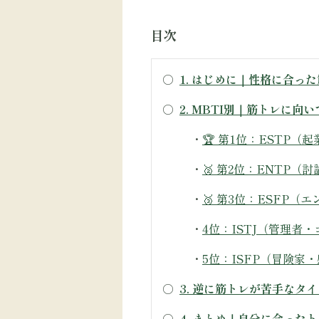
目次
○
1. はじめに｜性格に合っ
○
2. MBTI別｜筋トレに
・
🏆 第1位：ESTP
・
🥈 第2位：ENTP
・
🥉 第3位：ESFP
・
4位：ISTJ（管理者
・
5位：ISFP（冒険家
○
3. 逆に筋トレが苦手なタ
○
4. まとめ｜自分に合った