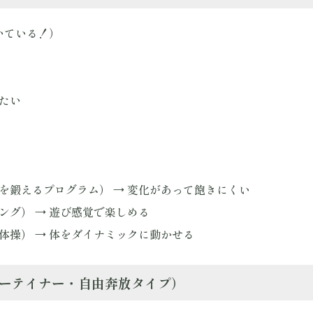
いている！）
きたい
身を鍛えるプログラム） → 変化があって飽きにくい
ング） → 遊び感覚で楽しめる
体操） → 体をダイナミックに動かせる
ンターテイナー・自由奔放タイプ）