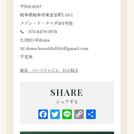
〒500-8167
岐阜県岐阜市東金宝町1-16-1
メゾン・ド・クマダ401号室
📞 070-8479-0978
(LINE) @doms
✉️ doms.beautifullife@gmail.com
不定休
岐阜 パーソナルジム D.O.M.S
SHARE
シェアする
Facebook
Twitter
Line
Copy
共
Link
有