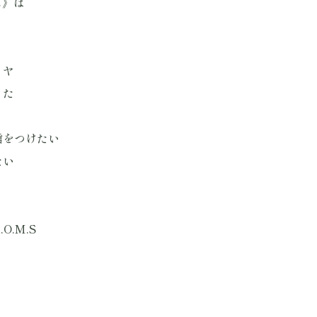
ス》は
イヤ
きた
信をつけたい
たい
.M.S