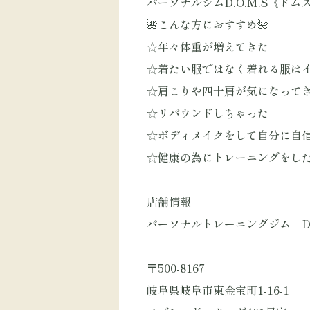
パーソナルジムD.O.M.S《ドム
🌺こんな方におすすめ🌺
☆年々体重が増えてきた
☆着たい服ではなく着れる服は
☆肩こりや四十肩が気になって
☆リバウンドしちゃった
☆ボディメイクをして自分に自
☆健康の為にトレーニングをし
店舗情報
パーソナルトレーニングジム D.O
〒500-8167
岐阜県岐阜市東金宝町1-16-1