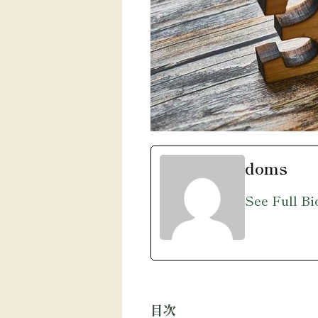
doms
See Full Bi
目次