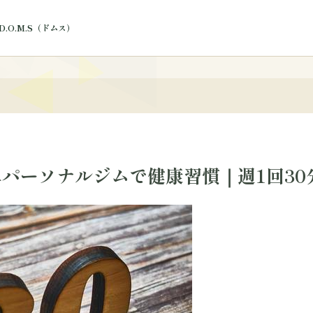
.O.M.S（ドムス）
ログ
阜パーソナルジムで健康習慣｜週1回30