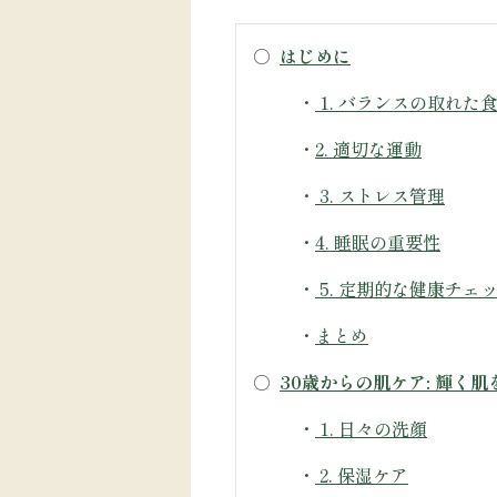
○
はじめに
・
1. バランスの取れた
・
2. 適切な運動
・
3. ストレス管理
・
4. 睡眠の重要性
・
5. 定期的な健康チェ
・
まとめ
○
30歳からの肌ケア: 輝く
・
1. 日々の洗顔
・
2. 保湿ケア