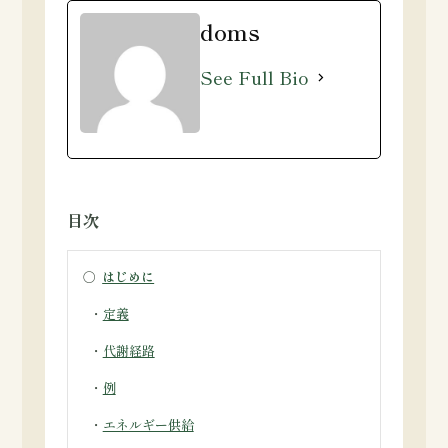
doms
See Full Bio
目次
○
はじめに
・
定義
・
代謝経路
・
例
・
エネルギー供給