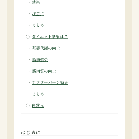
・
効果
・
注意点
・
まとめ
○
ダイエット効果は？
・
基礎代謝の向上
・
脂肪燃焼
・
筋肉質の向上
・
アフターバーン効果
・
まとめ
○
運営元
はじめに