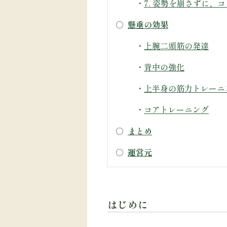
・
7. 姿勢を崩さずに、
○
懸垂の効果
・
上腕二頭筋の発達
・
背中の強化
・
上半身の筋力トレーニ
・
コアトレーニング
○
まとめ
○
運営元
はじめに