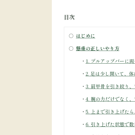
目次
○
はじめに
○
懸垂の正しいやり方
・
1. プルアップバー
・
2. 足は少し開いて
・
3. 肩甲骨を引き絞り
・
4. 腕の力だけでな
・
5. 上まで引き上げた
・
6. 引き上げた状態