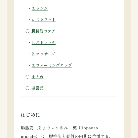
・
3. ランジ
・
4. スクワット
○
腸腰筋のケア
・
1. ストレッチ
・
2. マッサージ
・
3. ウォーミングアップ
○
まとめ
○
運営元
はじめに
腸腰筋（ちょうようきん、英: iliopsoas
muscle）は、腰椎部と骨盤の内側に位置する、