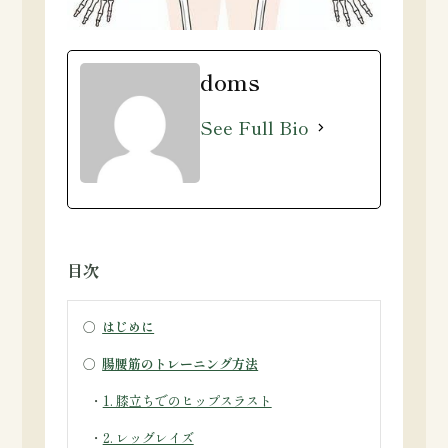
doms
See Full Bio
目次
○
はじめに
○
腸腰筋のトレーニング方法
・
1. 膝立ちでのヒップスラスト
・
2. レッグレイズ