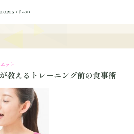
.O.M.S（ドムス）
ログ
イエット
が教えるトレーニング前の食事術