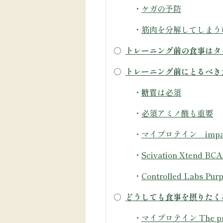
・
ケガの予防
・
筋肉を分解してしまう
○
トレーニング前の食事はタ
○
トレーニング前にとるべき
・
糖質は必須
・
必須アミノ酸も重要
・
マイプロテイン impa
・
Scivation Xtend 
・
Controlled Labs Pu
○
どうしても食事を摂りたく
・
マイプロテイン The p