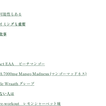
可能性もある
イミングも重要
食事
ct EAA ピーチマンゴー
BCAA 7000mg Mango Madness (マンゴーマッドネス)
rple Wraath グレープ
ない人は
re-workout レモンシャーベット味