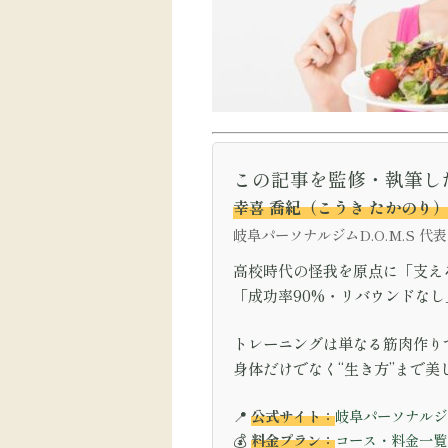
この記事を監修・執筆し
幸喜 喬紀（こうき たかのり
岐阜パーソナルジムD.O.M.S 代
高校時代の怪我を原点に「支える
「成功率90%・リバウンドな
トレーニングは単なる筋肉作り
身体だけでなく“生き方”まで
📍
公式サイト：
岐阜パーソナルジム
💰
料金プラン：
コース・料金一覧