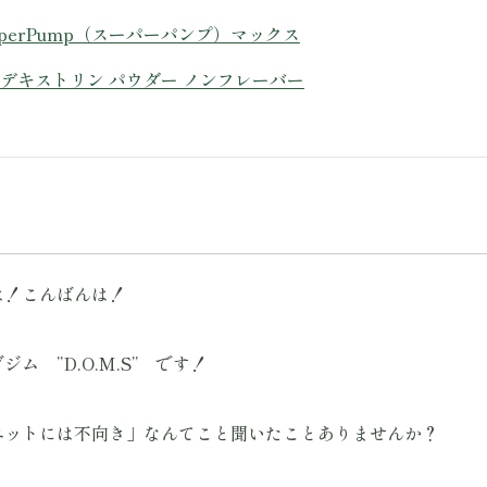
on, SuperPump（スーパーパンプ）マックス
デキストリン パウダー ノンフレーバー
は！こんばんは！
 ”D.O.M.S” です！
エットには不向き」なんてこと聞いたことありませんか？