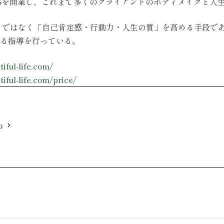
M.Sを開業し、これまで多くのクライアントのボディメイクと人
りではなく「自己肯定感・行動力・人生の質」を高める手段で
える指導を行っている。
iful-life.com/
iful-life.com/price/
o