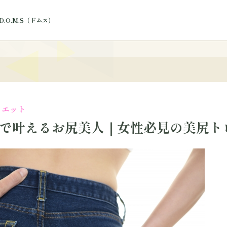
.O.M.S（ドムス）
ログ
イエット
で叶えるお尻美人｜女性必見の美尻ト