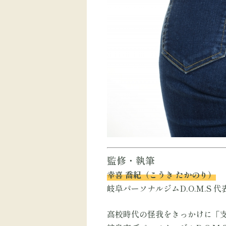
監修・執筆
幸喜 喬紀（こうき たかのり）
岐阜パーソナルジムD.O.M.S 代
高校時代の怪我をきっかけに「