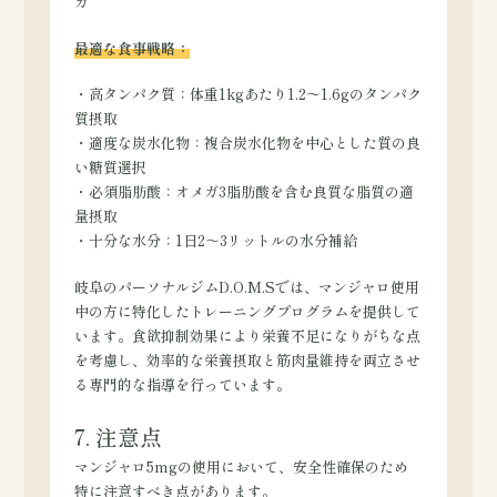
ガ
最適な食事戦略：
・高タンパク質：体重1kgあたり1.2～1.6gのタンパク
質摂取
・適度な炭水化物：複合炭水化物を中心とした質の良
い糖質選択
・必須脂肪酸：オメガ3脂肪酸を含む良質な脂質の適
量摂取
・十分な水分：1日2～3リットルの水分補給
岐阜のパーソナルジムD.O.M.Sでは、マンジャロ使用
中の方に特化したトレーニングプログラムを提供して
います。食欲抑制効果により栄養不足になりがちな点
を考慮し、効率的な栄養摂取と筋肉量維持を両立させ
る専門的な指導を行っています。
7. 注意点
マンジャロ5mgの使用において、安全性確保のため
特に注意すべき点があります。