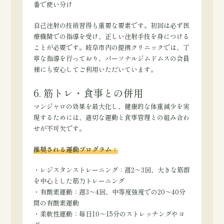
番で使い分け
自己注射の技術習得も重要な要素です。初回は必ず医
療機関での指導を受け、正しい注射手技を身につける
ことが必要です。岐阜市内の提携クリニックでは、丁
寧な指導を行っており、パーソナルジムドムスの会員
様にも安心してご利用いただいています。
6. 筋トレ・食事との併用
マンジャロの効果を最大化し、健康的な体重減少を実
現するためには、適切な運動と食事管理との組み合わ
せが不可欠です。
推奨される運動プログラム：
・レジスタンストレーニング：週2～3回、大きな筋群
を中心とした筋力トレーニング
・有酸素運動：週3～4回、中等度強度での20～40分
間の有酸素運動
・柔軟性運動：毎日10～15分のストレッチングやヨ