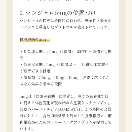
2. マンジャロ5mgの位置づけ
マンジャロの投与は段階的に行われ、安全性と効果の
バランスを重視したプロトコルが確立されています。
投与段階の流れ：
・初期導入期：2.5mg（4週間）- 副作用への慣らし期
間
・効果実感期：5mg（4週間以上）- 明確な体重減少
が期待できる段階
・増量期：7.5mg、10mg、15mg – 必要に応じてさ
らなる効果を求める段階
5mgは「効果実感期」に位置し、多くの患者様で目
に見える体重変化が現れ始める重要なステップです。
岐阜のパーソナルジムD.O.M.Sでは、この段階の会員
様に対して、食欲抑制効果を活かした食事指導と、筋
肉量維持のためのトレーニングプログラムを提供して
います。