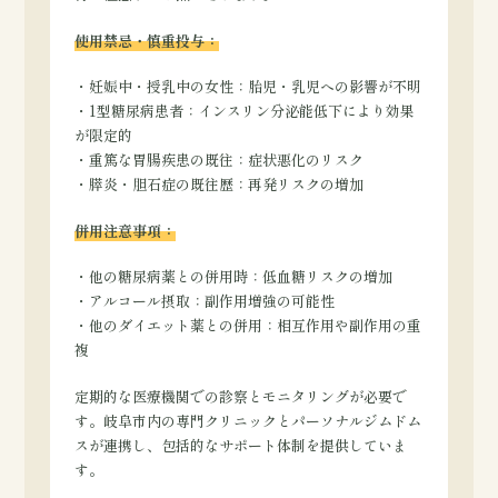
使用禁忌・慎重投与：
・妊娠中・授乳中の女性：胎児・乳児への影響が不明
・1型糖尿病患者：インスリン分泌能低下により効果
が限定的
・重篤な胃腸疾患の既往：症状悪化のリスク
・膵炎・胆石症の既往歴：再発リスクの増加
併用注意事項：
・他の糖尿病薬との併用時：低血糖リスクの増加
・アルコール摂取：副作用増強の可能性
・他のダイエット薬との併用：相互作用や副作用の重
複
定期的な医療機関での診察とモニタリングが必要で
す。岐阜市内の専門クリニックとパーソナルジムドム
スが連携し、包括的なサポート体制を提供していま
す。