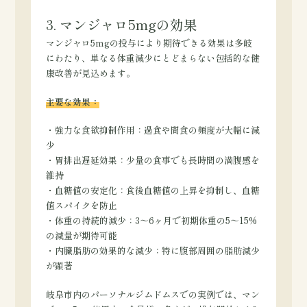
3. マンジャロ5mgの効果
マンジャロ5mgの投与により期待できる効果は多岐
にわたり、単なる体重減少にとどまらない包括的な健
康改善が見込めます。
主要な効果：
・強力な食欲抑制作用：過食や間食の頻度が大幅に減
少
・胃排出遅延効果：少量の食事でも長時間の満腹感を
維持
・血糖値の安定化：食後血糖値の上昇を抑制し、血糖
値スパイクを防止
・体重の持続的減少：3～6ヶ月で初期体重の5～15%
の減量が期待可能
・内臓脂肪の効果的な減少：特に腹部周囲の脂肪減少
が顕著
岐阜市内のパーソナルジムドムスでの実例では、マン