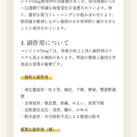
ジャロ5mg使用中の会員様の多くが、投与開始から8
～12週間で明確な体型変化を実感されています。特
に、適切な筋力トレーニングとの組み合わせにより、
筋肉量を維持しながら脂肪のみを効率的に減少させる
ことに成功されています。
4. 副作用について
マンジャロ5mgでは、効果の向上と共に副作用のリ
スクも高まる傾向があります。事前の理解と適切な対
処法の習得が重要です。
一般的な副作用：
・消化器症状：吐き気、嘔吐、下痢、便秘、腹部膨満
感
・全身症状：倦怠感、頭痛、めまい、食欲不振
・注射部位反応：発赤、腫れ、かゆみ
・脱水症状：水分摂取不足による軽度の脱水
重篤な副作用（稀）：