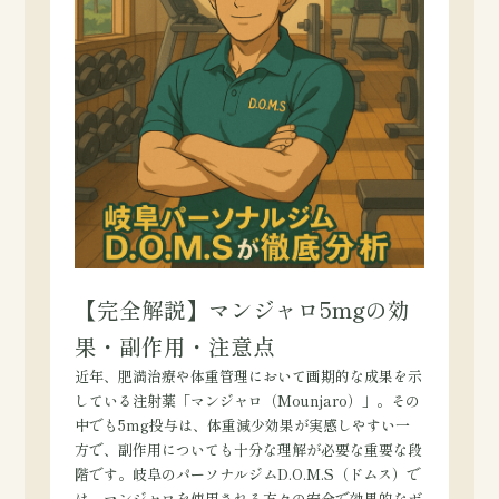
【完全解説】マンジャロ5mgの効
果・副作用・注意点
近年、肥満治療や体重管理において画期的な成果を示
している注射薬「マンジャロ（Mounjaro）」。その
中でも5mg投与は、体重減少効果が実感しやすい一
方で、副作用についても十分な理解が必要な重要な段
階です。岐阜のパーソナルジムD.O.M.S（ドムス）で
は、マンジャロを使用される方々の安全で効果的なボ