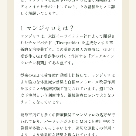
ディメイクをサポートしており、その経験をもとに詳
しく解説いたします。
1. マンジャロとは？
マンジャロは、米国イーライリリー社によって開発さ
れたチルゼパチド（Tirzepatide）を主成分とする革
新的な治療薬です。この薬剤の最大の特徴は、GLP-1
受容体とGIP受容体の両方に作用する「デュアルイン
クレチン製剤」である点です。
従来のGLP-1受容体作動薬と比較して、マンジャロは
より強力な体重減少効果と血糖コントロール改善作用
を示すことが臨床試験で証明されています。週1回の
皮下注射という利便性も、継続治療において大きなメ
リットとなっています。
岐阜市内でも多くの医療機関でマンジャロの処方が行
われており、パーソナルジムD.O.M.Sにも使用中の会
員様が多数いらっしゃいます。適切な運動との併用に
より、より効果的な結果を得られています。